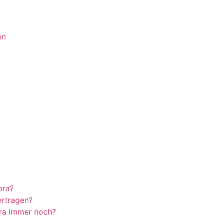
en
pra?
ertragen?
ra immer noch?