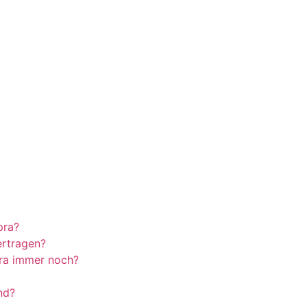
pra?
ertragen?
ra immer noch?
nd?