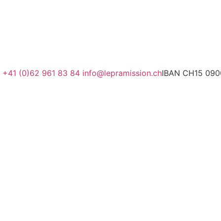
+41 (0)62 961 83 84
@ofni
hc.noissimarpel
IBAN CH15 090