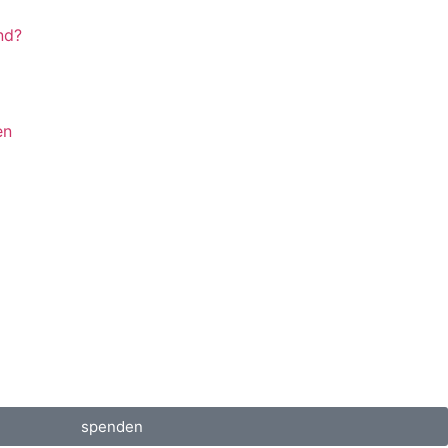
nd?
en
spenden