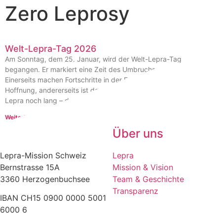
Zero Leprosy
Welt-Lepra-Tag 2026
Am Sonntag, dem 25. Januar, wird der Welt-Lepra-Tag
begangen. Er markiert eine Zeit des Umbruchs:
Einerseits machen Fortschritte in der Forschung
Hoffnung, andererseits ist der Weg bis zum «Sieg» über
Lepra noch lang – doch die Anstrengungen lohnen sich.
Weiterlesen »
Über uns
Lepra-Mission Schweiz
Lepra
Bernstrasse 15A
Mission & Vision
3360 Herzogenbuchsee
Team & Geschichte
Transparenz
IBAN CH15 0900 0000 5001
6000 6