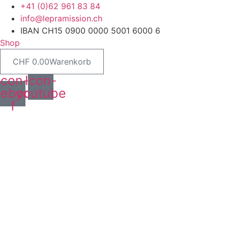
Zum
+41 (0)62 961 83 84
Inhalt
@ofni
hc.noissimarpel
springen
IBAN CH15 0900 0000 5001 6000 6
Shop
CHF
0.00
Warenkorb
Icon-
Icon-
cebook-
youtube
f